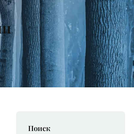
йн
Поиск