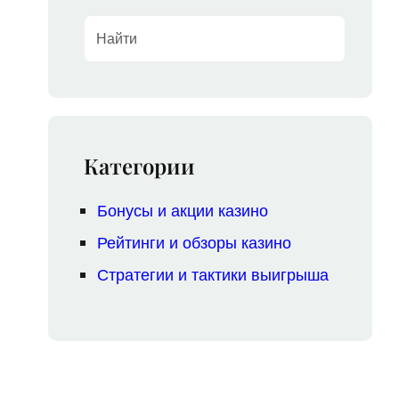
S
e
a
r
c
h
Категории
Бонусы и акции казино
Рейтинги и обзоры казино
Стратегии и тактики выигрыша