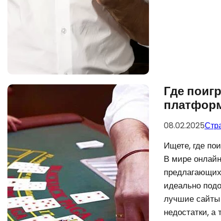
Где поигр
платформ
08.02.2025
Стра
Ищете, где пои
В мире онлайн
предлагающих 
идеально подо
лучшие сайты 
недостатки, а