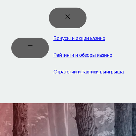
Бонусы и акции казино
Рейтинги и обзоры казино
Стратегии и тактики выигрыша