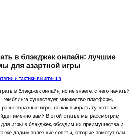
ать в блэкджек онлайн: лучшие
ы для азартной игры
тегии и тактики выигрыша
грать в блэкджек онлайн, но не знаете, с чего начать?
-гемблинга существует множество платформ,
разнообразные игры, но как выбрать ту, которая
йдет именно вам? В этой статье мы рассмотрим
для игры в блэкджек, обсудим их преимущества и
 также дадим полезные советы, которые помогут вам