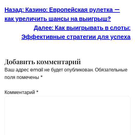
Назад:
Казино: Европейская рулетка —
как увеличить шансы на выигрыш?
Далее:
Как выигрывать в слоты:
Эффективные стратегии для успеха
Добавить комментарий
Ваш адрес email не будет опубликован.
Обязательные
поля помечены
*
Комментарий
*