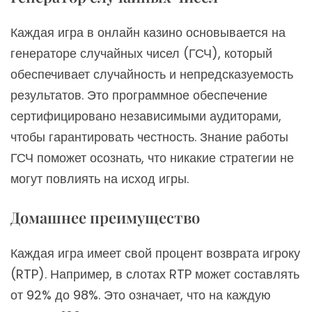
Каждая игра в онлайн казино основывается на
генераторе случайных чисел (ГСЧ), который
обеспечивает случайность и непредсказуемость
результатов. Это программное обеспечение
сертифицировано независимыми аудиторами,
чтобы гарантировать честность. Знание работы
ГСЧ поможет осознать, что никакие стратегии не
могут повлиять на исход игры.
Домашнее преимущество
Каждая игра имеет свой процент возврата игроку
(RTP). Например, в слотах RTP может составлять
от 92% до 98%. Это означает, что на каждую