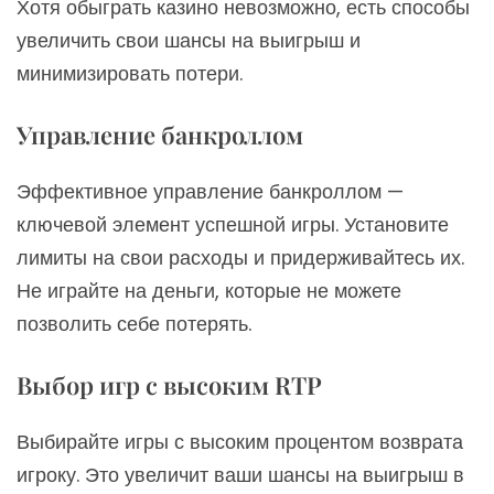
Хотя обыграть казино невозможно, есть способы
увеличить свои шансы на выигрыш и
минимизировать потери.
Управление банкроллом
Эффективное управление банкроллом —
ключевой элемент успешной игры. Установите
лимиты на свои расходы и придерживайтесь их.
Не играйте на деньги, которые не можете
позволить себе потерять.
Выбор игр с высоким RTP
Выбирайте игры с высоким процентом возврата
игроку. Это увеличит ваши шансы на выигрыш в