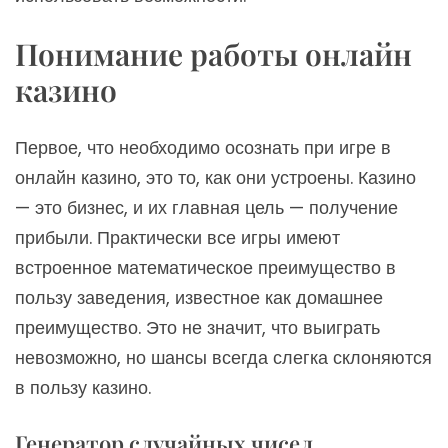
Понимание работы онлайн
казино
Первое, что необходимо осознать при игре в
онлайн казино, это то, как они устроены. Казино
— это бизнес, и их главная цель — получение
прибыли. Практически все игры имеют
встроенное математическое преимущество в
пользу заведения, известное как домашнее
преимущество. Это не значит, что выиграть
невозможно, но шансы всегда слегка склоняются
в пользу казино.
Генератор случайных чисел