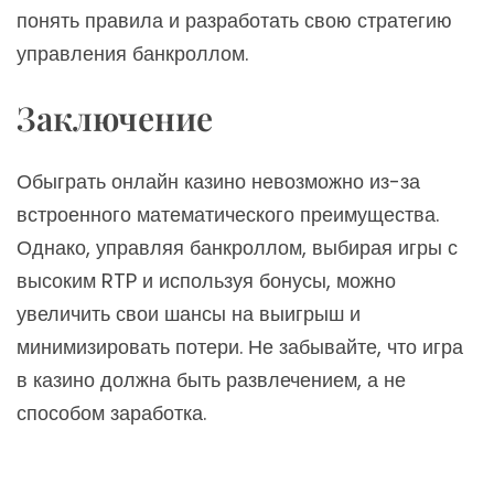
понять правила и разработать свою стратегию
управления банкроллом.
Заключение
Обыграть онлайн казино невозможно из-за
встроенного математического преимущества.
Однако, управляя банкроллом, выбирая игры с
высоким RTP и используя бонусы, можно
увеличить свои шансы на выигрыш и
минимизировать потери. Не забывайте, что игра
в казино должна быть развлечением, а не
способом заработка.