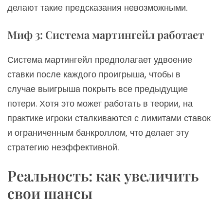
делают такие предсказания невозможными.
Миф 3: Система мартингейл работает
Система мартингейл предполагает удвоение
ставки после каждого проигрыша, чтобы в
случае выигрыша покрыть все предыдущие
потери. Хотя это может работать в теории, на
практике игроки сталкиваются с лимитами ставок
и ограниченным банкроллом, что делает эту
стратегию неэффективной.
Реальность: как увеличить
свои шансы