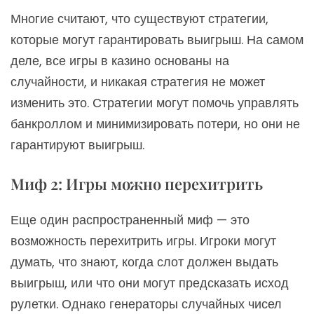
Многие считают, что существуют стратегии,
которые могут гарантировать выигрыш. На самом
деле, все игры в казино основаны на
случайности, и никакая стратегия не может
изменить это. Стратегии могут помочь управлять
банкроллом и минимизировать потери, но они не
гарантируют выигрыш.
Миф 2: Игры можно перехитрить
Еще один распространенный миф — это
возможность перехитрить игры. Игроки могут
думать, что знают, когда слот должен выдать
выигрыш, или что они могут предсказать исход
рулетки. Однако генераторы случайных чисел