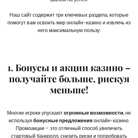
Наш сайт содержит три ключевых раздела, которые
помогут вам освоить мир онлайн-казино и извлечь из
него максимальную пользу:
1. Бонусы и акции казино –
получайте больше, рискуя
меньше!
Многие игроки упускают
огромные возможности
, не
используя
бонусные предложения
онлайн-казино.
Промоакции – это отличный способ увеличить
стартовый банкролл, снизить риски и попробовать