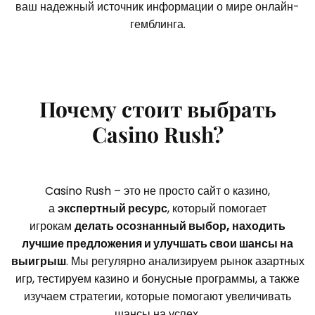
ваш надежный источник информации о мире онлайн-
гемблинга.
Почему стоит выбрать
Casino Rush?
Casino Rush – это не просто сайт о казино,
а
экспертный ресурс
, который помогает
игрокам
делать осознанный выбор, находить
лучшие предложения и улучшать свои шансы на
выигрыш
. Мы регулярно анализируем рынок азартных
игр, тестируем казино и бонусные программы, а также
изучаем стратегии, которые помогают увеличивать
шансы на успех.