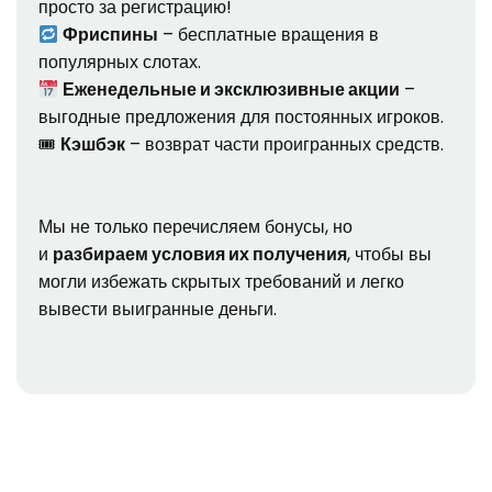
просто за регистрацию!
Фриспины
– бесплатные вращения в
популярных слотах.
Еженедельные и эксклюзивные акции
–
выгодные предложения для постоянных игроков.
🎟
Кэшбэк
– возврат части проигранных средств.
Мы не только перечисляем бонусы, но
и
разбираем условия их получения
, чтобы вы
могли избежать скрытых требований и легко
вывести выигранные деньги.