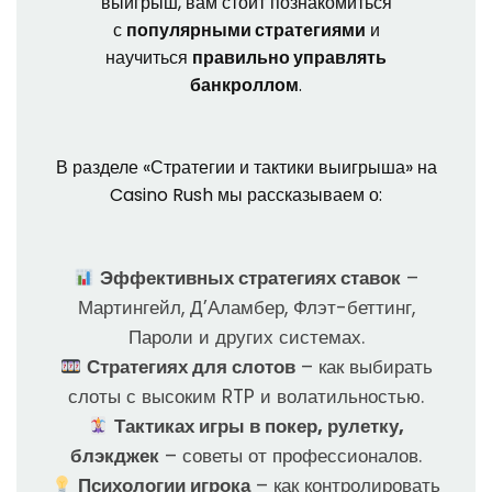
выигрыш, вам стоит познакомиться
с
популярными стратегиями
и
научиться
правильно управлять
банкроллом
.
В разделе «Стратегии и тактики выигрыша» на
Casino Rush мы рассказываем о:
Эффективных стратегиях ставок
–
Мартингейл, Д’Аламбер, Флэт-беттинг,
Пароли и других системах.
Стратегиях для слотов
– как выбирать
слоты с высоким RTP и волатильностью.
Тактиках игры в покер, рулетку,
блэкджек
– советы от профессионалов.
Психологии игрока
– как контролировать