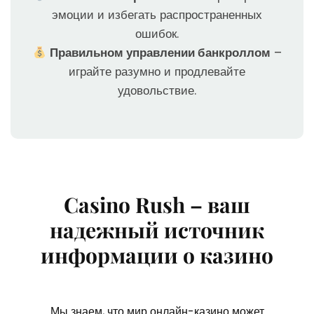
эмоции и избегать распространенных
ошибок.
Правильном управлении банкроллом
–
играйте разумно и продлевайте
удовольствие.
Casino Rush – ваш
надежный источник
информации о казино
Мы знаем, что мир онлайн-казино может