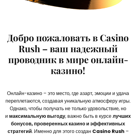
Добро пожаловать в Casino
Rush – ваш надежный
проводник в мире онлайн-
казино!
Онлайн-казино – это место, где азарт, эмоции и удача
переплетаются, создавая уникальную атмосферу игры.
Однако, чтобы получать не только удовольствие, но
и
максимальную выгоду
, важно быть в курсе
лучших
бонусов, проверенных казино и эффективных
стратегий
. Именно для этого создан
Casino Rush
–