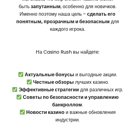
быть
запутанным
, особенно для новичков.
Именно поэтому наша цель –
сделать его
понятным, прозрачным и безопасным
для
каждого игрока.
На Casino Rush вы найдете:
Актуальные бонусы
и выгодные акции.
Честные обзоры
лучших казино.
Эффективные стратегии
для различных игр.
Советы по безопасности и управлению
банкроллом
.
Новости казино
и важные обновления
индустрии.