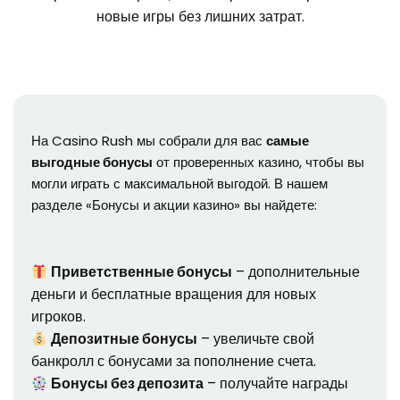
новые игры без лишних затрат.
На Casino Rush мы собрали для вас
самые
выгодные бонусы
от проверенных казино, чтобы вы
могли играть с максимальной выгодой. В нашем
разделе «Бонусы и акции казино» вы найдете:
Приветственные бонусы
– дополнительные
деньги и бесплатные вращения для новых
игроков.
Депозитные бонусы
– увеличьте свой
банкролл с бонусами за пополнение счета.
Бонусы без депозита
– получайте награды