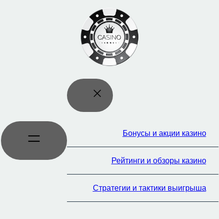
Перейти
к
содержимому
Бонусы и акции казино
Рейтинги и обзоры казино
Стратегии и тактики выигрыша