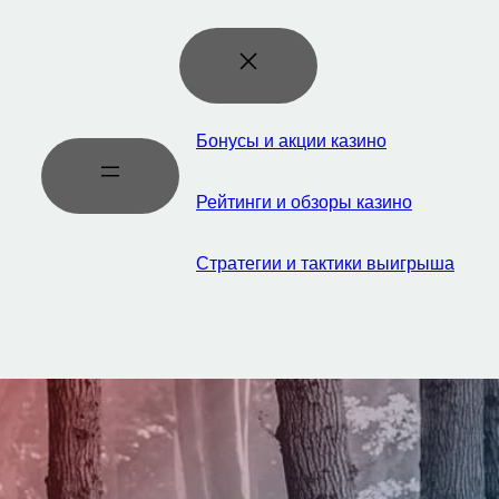
Бонусы и акции казино
Рейтинги и обзоры казино
Стратегии и тактики выигрыша