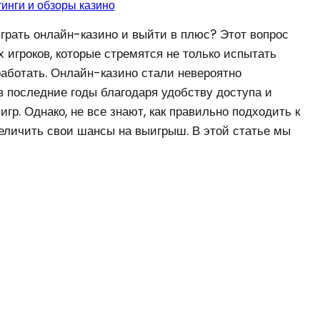
инги и обзоры казино
грать онлайн-казино и выйти в плюс? Этот вопрос
х игроков, которые стремятся не только испытать
аработать. Онлайн-казино стали невероятно
 последние годы благодаря удобству доступа и
гр. Однако, не все знают, как правильно подходить к
величить свои шансы на выигрыш. В этой статье мы