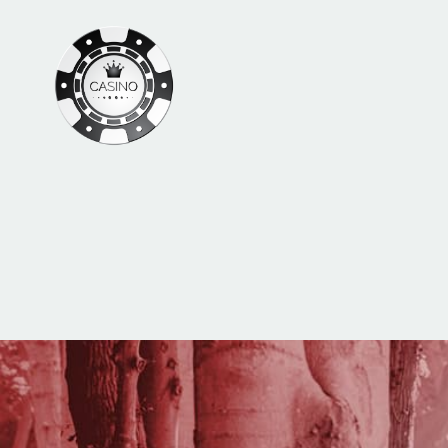
Перейти
к
содержимому