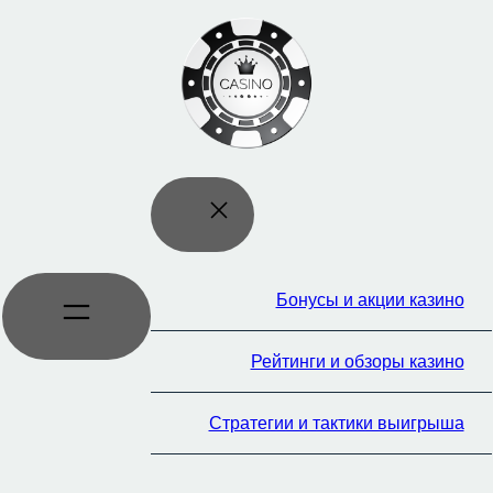
Перейти
к
содержимому
Бонусы и акции казино
Рейтинги и обзоры казино
Стратегии и тактики выигрыша