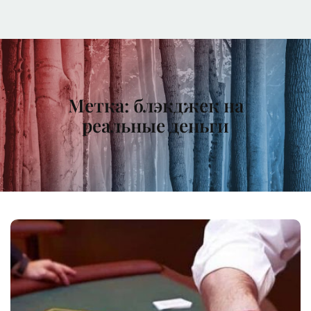
Метка:
блэкджек на
реальные деньги