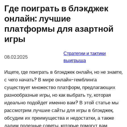
Где поиграть в блэкджек
онлайн: лучшие
платформы для азартной
игры
Стратегии и тактики
08.02.2025
выигрыша
Ищете, где поиграть в блэкджек онлайн, но не знаете,
с чего начать? В мире онлайн-гемблинга
существует множество платформ, предлагающих
разнообразные игры, но как выбрать ту, которая
идеально подойдет именно вам? В этой статье мы
рассмотрим лучшие сайты для игры в блэкджек,
обсудим их преимущества и недостатки, а также
дадим полезные советы, которые помогут вам