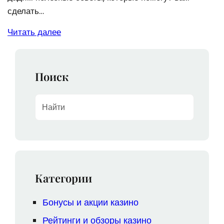
сделать…
Читать далее
Поиск
S
e
a
r
c
h
Категории
Бонусы и акции казино
Рейтинги и обзоры казино